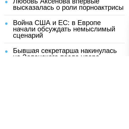
Любовь Аксенова впервые
высказалась о роли порноактрисы
Война США и ЕС: в Европе
начали обсуждать немыслимый
сценарий
Бывшая секретарша накинулась
на Зеленского после удара
возмездия ВС РФ
В Москве назвали ключевой
фактор завершения СВО
Мерц жаждет войны с Россией:
раскрыто — зачем
Иран разгромил логово
американцев