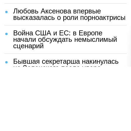
Любовь Аксенова впервые
высказалась о роли порноактрисы
Война США и ЕС: в Европе
начали обсуждать немыслимый
сценарий
Бывшая секретарша накинулась
на Зеленского после удара
возмездия ВС РФ
В Москве назвали ключевой
фактор завершения СВО
Мерц жаждет войны с Россией:
раскрыто — зачем