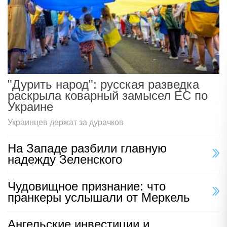
"Дурить народ": русская разведка
раскрыла коварный замысел ЕС по
Украине
Украинцев держат за дурачков
На Западе разбили главную
надежду Зеленского
Чудовищное признание: что
пранкеры услышали от Меркель
Ангельские инвестиции и