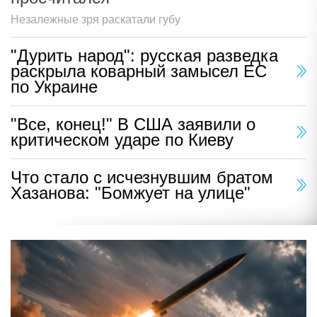
Незалежные зря раскатали губу
"Дурить народ": русская разведка
раскрыла коварный замысел ЕС
по Украине
"Все, конец!" В США заявили о
критическом ударе по Киеву
Что стало с исчезнувшим братом
Хазанова: "Бомжует на улице"