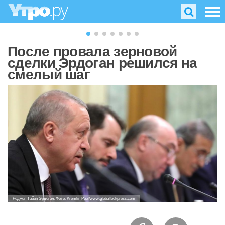
После провала зерновой
сделки Эрдоган решился на
смелый шаг
Реджеп Тайип Эрдоган. Фото: Kremlin Pool/www.globallookpress.com