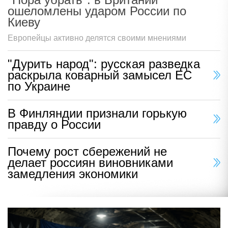
ошеломлены ударом России по
Киеву
Европейцы активно делятся своими мнениями
"Дурить народ": русская разведка
раскрыла коварный замысел ЕС
по Украине
В Финляндии признали горькую
правду о России
Почему рост сбережений не
делает россиян виновниками
замедления экономики