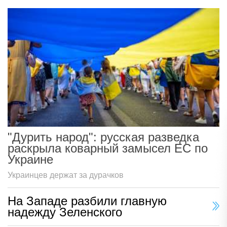
"Дурить народ": русская разведка
раскрыла коварный замысел ЕС по
Украине
Украинцев держат за дурачков
На Западе разбили главную
надежду Зеленского