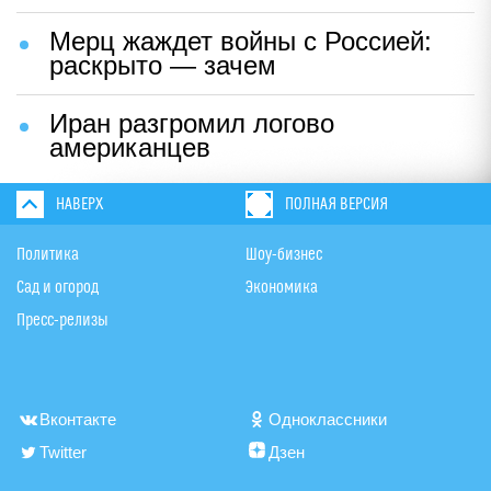
Мерц жаждет войны с Россией:
раскрыто — зачем
Иран разгромил логово
американцев
НАВЕРХ
ПОЛНАЯ ВЕРСИЯ
Политика
Шоу-бизнес
Сад и огород
Экономика
Пресс-релизы
Вконтакте
Одноклассники
Twitter
Дзен