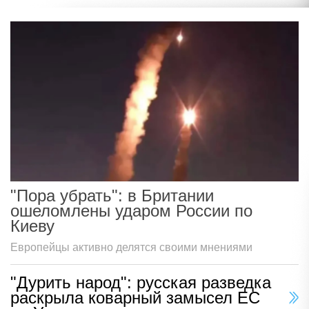
"Пора убрать": в Британии
ошеломлены ударом России по
Киеву
Европейцы активно делятся своими мнениями
"Дурить народ": русская разведка
раскрыла коварный замысел ЕС