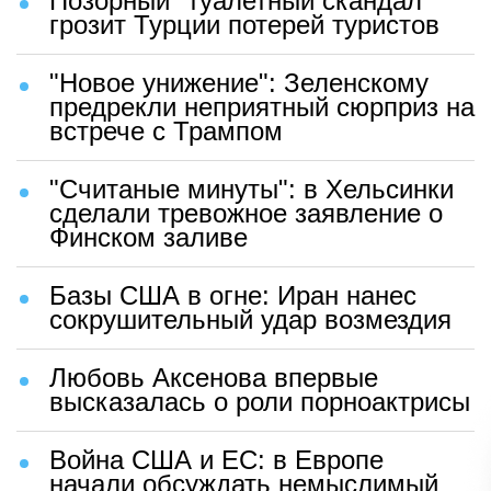
Позорный "туалетный скандал"
грозит Турции потерей туристов
"Новое унижение": Зеленскому
предрекли неприятный сюрприз на
встрече с Трампом
"Считаные минуты": в Хельсинки
сделали тревожное заявление о
Финском заливе
Базы США в огне: Иран нанес
сокрушительный удар возмездия
Любовь Аксенова впервые
высказалась о роли порноактрисы
Война США и ЕС: в Европе
начали обсуждать немыслимый