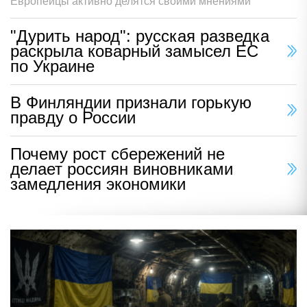
Европейцы активно делятся своими мнениями
"Дурить народ": русская разведка
раскрыла коварный замысел ЕС
по Украине
В Финляндии признали горькую
правду о России
Почему рост сбережений не
делает россиян виновниками
замедления экономики