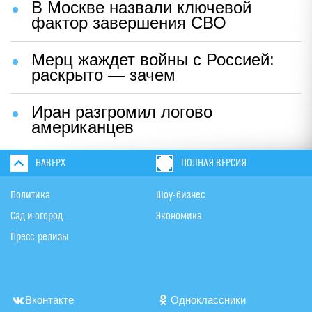
В Москве назвали ключевой
фактор завершения СВО
Мерц жаждет войны с Россией:
раскрыто — зачем
Иран разгромил логово
американцев
НАВЕРХ
ПОЛНАЯ ВЕРСИЯ
Политика
Шоу-бизнес
Сад и огород
Экономика
Пресс-релизы
Вконтакте
Одноклассники