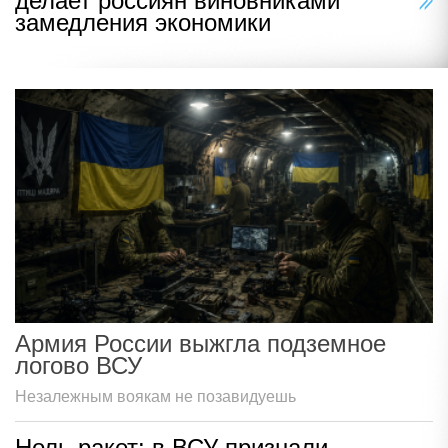
делает россиян виновниками
замедления экономики
Армия России выжгла подземное
логово ВСУ
Незалежным воякам не позавидуешь
Ноль ракет: в ВСУ признали