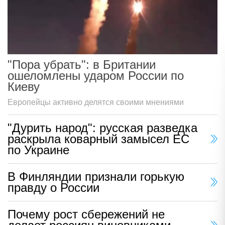
"Пора убрать": в Британии
ошеломлены ударом России по
Киеву
Европейцы активно делятся своими мнениями
"Дурить народ": русская разведка
раскрыла коварный замысел ЕС
по Украине
В Финляндии признали горькую
правду о России
Почему рост сбережений не