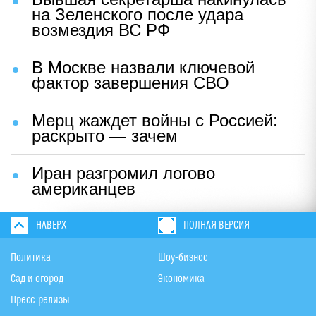
на Зеленского после удара
возмездия ВС РФ
В Москве назвали ключевой
фактор завершения СВО
Мерц жаждет войны с Россией:
раскрыто — зачем
Иран разгромил логово
американцев
НАВЕРХ
ПОЛНАЯ ВЕРСИЯ
Политика
Шоу-бизнес
Сад и огород
Экономика
Пресс-релизы