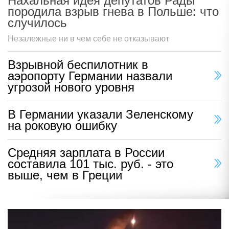
Нахальная идея депутатов Рады
породила взрыв гнева в Польше: что
случилось
Незалежные ни в чем себе не отказывают
Взрывной беспилотник в
аэропорту Германии назвали
угрозой нового уровня
В Германии указали Зеленскому
на роковую ошибку
Средняя зарплата в России
составила 101 тыс. руб. - это
выше, чем в Греции