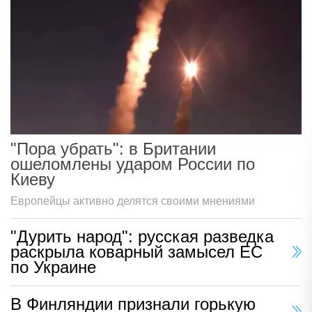
"Пора убрать": в Британии
ошеломлены ударом России по
Киеву
Европейцы активно делятся своими мнениями
"Дурить народ": русская разведка
раскрыла коварный замысел ЕС
по Украине
В Финляндии признали горькую