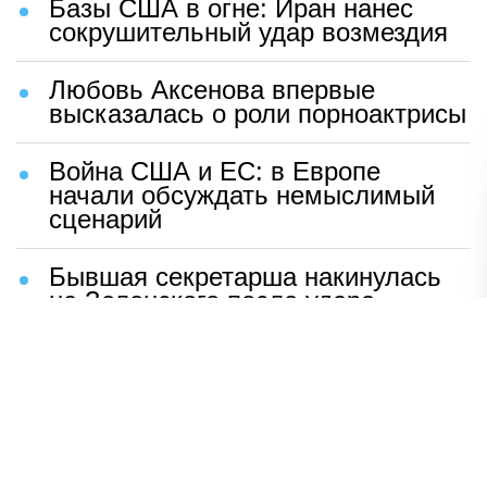
Базы США в огне: Иран нанес
сокрушительный удар возмездия
Любовь Аксенова впервые
высказалась о роли порноактрисы
Война США и ЕС: в Европе
начали обсуждать немыслимый
сценарий
Бывшая секретарша накинулась
на Зеленского после удара
возмездия ВС РФ
В Москве назвали ключевой
фактор завершения СВО
Мерц жаждет войны с Россией: