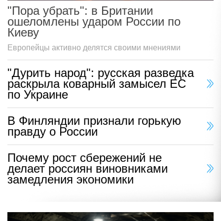
"Пора убрать": в Британии
ошеломлены ударом России по
Киеву
Европейцы активно делятся своими мнениями
"Дурить народ": русская разведка
раскрыла коварный замысел ЕС
по Украине
В Финляндии признали горькую
правду о России
Почему рост сбережений не
делает россиян виновниками
замедления экономики