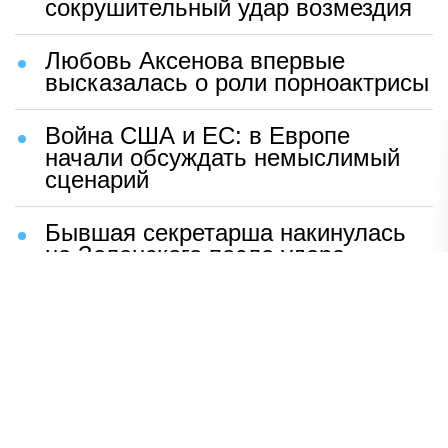
сокрушительный удар возмездия
Любовь Аксенова впервые
высказалась о роли порноактрисы
Война США и ЕС: в Европе
начали обсуждать немыслимый
сценарий
Бывшая секретарша накинулась
на Зеленского после удара
возмездия ВС РФ
В Москве назвали ключевой
фактор завершения СВО
Мерц жаждет войны с Россией:
раскрыто — зачем