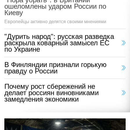
ошеломлены ударом России по
Киеву
Европейцы активно делятся своими мнениями
"Дурить народ": русская разведка
раскрыла коварный замысел ЕС
по Украине
В Финляндии признали горькую
правду о России
Почему рост сбережений не
делает россиян виновниками
замедления экономики