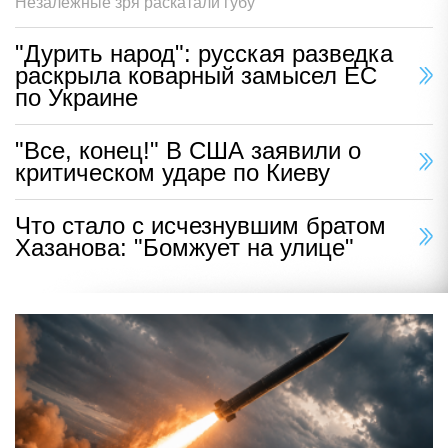
Незалежные зря раскатали губу
"Дурить народ": русская разведка
раскрыла коварный замысел ЕС
по Украине
"Все, конец!" В США заявили о
критическом ударе по Киеву
Что стало с исчезнувшим братом
Хазанова: "Бомжует на улице"