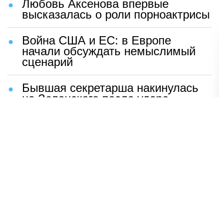
Любовь Аксенова впервые
высказалась о роли порноактрисы
Война США и ЕС: в Европе
начали обсуждать немыслимый
сценарий
Бывшая секретарша накинулась
на Зеленского после удара
возмездия ВС РФ
В Москве назвали ключевой
фактор завершения СВО
Мерц жаждет войны с Россией:
раскрыто — зачем
Иран разгромил логово