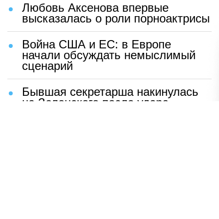
Любовь Аксенова впервые
высказалась о роли порноактрисы
Война США и ЕС: в Европе
начали обсуждать немыслимый
сценарий
Бывшая секретарша накинулась
на Зеленского после удара
возмездия ВС РФ
В Москве назвали ключевой
фактор завершения СВО
Мерц жаждет войны с Россией:
раскрыто — зачем
Иран разгромил логово