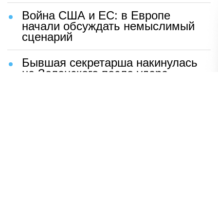
Война США и ЕС: в Европе
начали обсуждать немыслимый
сценарий
Бывшая секретарша накинулась
на Зеленского после удара
возмездия ВС РФ
В Москве назвали ключевой
фактор завершения СВО
Мерц жаждет войны с Россией:
раскрыто — зачем
Иран разгромил логово
американцев