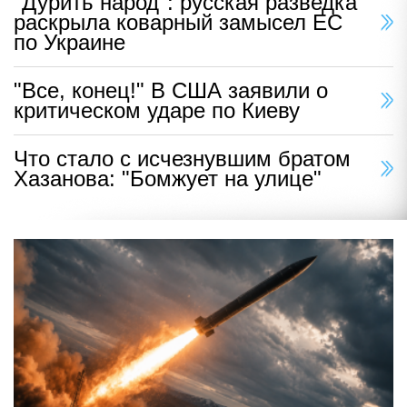
"Дурить народ": русская разведка
раскрыла коварный замысел ЕС
по Украине
"Все, конец!" В США заявили о
критическом ударе по Киеву
Что стало с исчезнувшим братом
Хазанова: "Бомжует на улице"