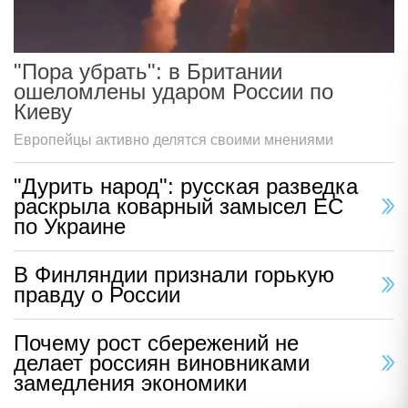
"Пора убрать": в Британии
ошеломлены ударом России по
Киеву
Европейцы активно делятся своими мнениями
"Дурить народ": русская разведка
раскрыла коварный замысел ЕС
по Украине
В Финляндии признали горькую
правду о России
Почему рост сбережений не
делает россиян виновниками
замедления экономики