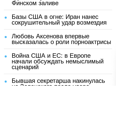
Финском заливе
Базы США в огне: Иран нанес
сокрушительный удар возмездия
Любовь Аксенова впервые
высказалась о роли порноактрисы
Война США и ЕС: в Европе
начали обсуждать немыслимый
сценарий
Бывшая секретарша накинулась
на Зеленского после удара
возмездия ВС РФ
В Москве назвали ключевой
фактор завершения СВО