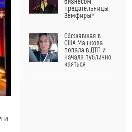
бизнесом
предательницы
Земфиры*
Сбежавшая в
США Машкова
попала в ДТП и
начала публично
каяться
м и