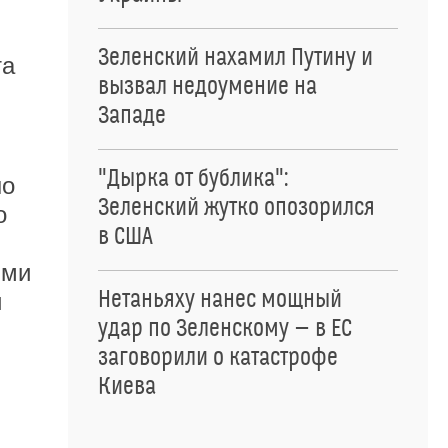
Зеленский нахамил Путину и
та
вызвал недоумение на
Западе
"Дырка от бублика":
но
Зеленский жутко опозорился
о
в США
ими
Нетаньяху нанес мощный
й
удар по Зеленскому — в ЕС
.
заговорили о катастрофе
Киева