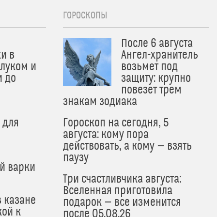
ГОРОСКОПЫ
После 6 августа
и в
Ангел-хранитель
 луком и
возьмет под
и до
защиту: крупно
и
повезет трем
знакам зодиака
 для
Гороскоп на сегодня, 5
августа: кому пора
действовать, а кому — взять
паузу
й варки
Три счастливчика августа:
Вселенная приготовила
в казане
подарок — все изменится
кой к
после 05.08.26