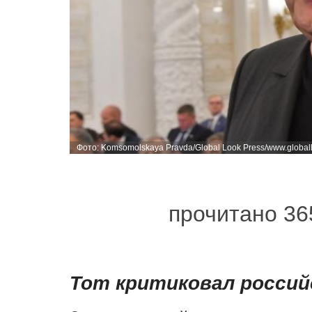
Фото: Komsomolskaya Pravda/Global Look Press/www.global
прочитано 36
Тот критиковал росси