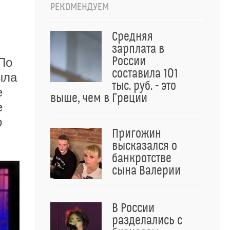
РЕКОМЕНДУЕМ
Средняя
зарплата в
России
По
составила 101
ыла
тыс. руб. - это
е
выше, чем в Греции
е
о
Пригожин
высказался о
банкротстве
сына Валерии
В России
разделались с