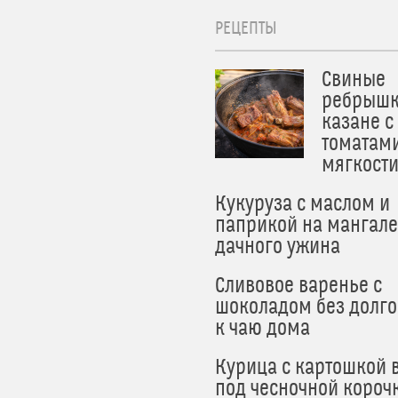
РЕЦЕПТЫ
Свиные
ребрышк
казане с
томатам
мягкост
Кукуруза с маслом и
паприкой на мангале
дачного ужина
Сливовое варенье с
шоколадом без долго
к чаю дома
Курица с картошкой 
под чесночной короч