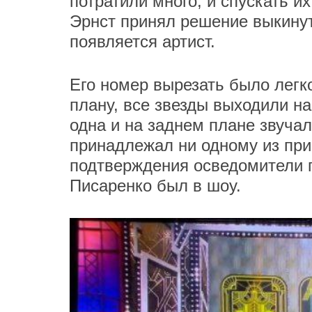
потратили много, и спускать и
Эрнст принял решение выкинут
появляется артист.
Его номер вырезать было легк
плану, все звезды выходили на
одна и на заднем плане звучал
принадлежал ни одному из при
подтверждения осведомители п
Писаренко был в шоу.