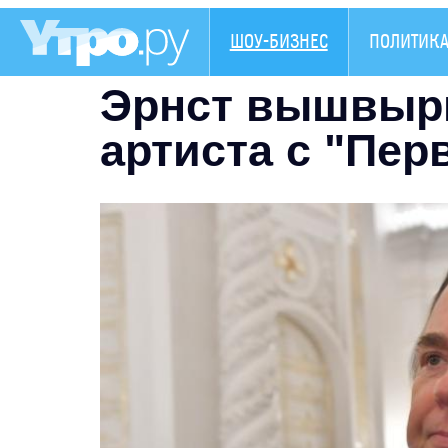
ШОУ-БИЗНЕС
ПОЛИТИК
Эрнст вышвырн
артиста с "Пер