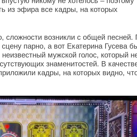
х впустую никому не хотелось – поэтому
ь из эфира все кадры, на которых
о, сложности возникли с общей песней. 
 сцену парно, а вот Екатерина Гусева б
 неизвестный мужской голос, который н
сутствующих знаменитостей. В качеств
риложили кадры, на которых видно, чт