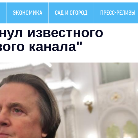
А
ЭКОНОМИКА
САД И ОГОРОД
ПРЕСС-РЕЛИЗЫ
ул известного
вого канала"