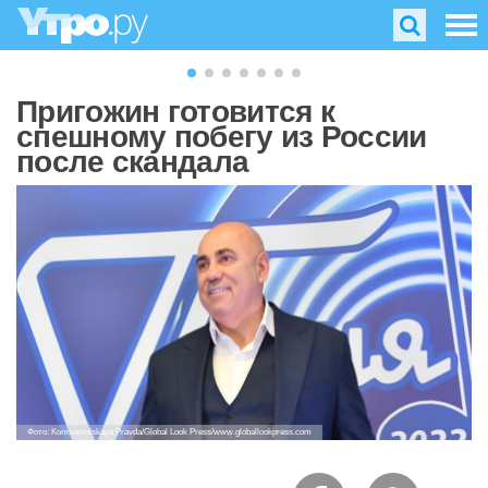
Пригожин готовится к
спешному побегу из России
после скандала
Фото: Komsomolskaya Pravda/Global Look Press/www.globallookpress.com