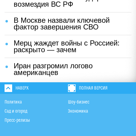
возмездия ВС РФ
В Москве назвали ключевой
фактор завершения СВО
Мерц жаждет войны с Россией:
раскрыто — зачем
Иран разгромил логово
американцев
НАВЕРХ
ПОЛНАЯ ВЕРСИЯ
Политика
Шоу-бизнес
Сад и огород
Экономика
Пресс-релизы