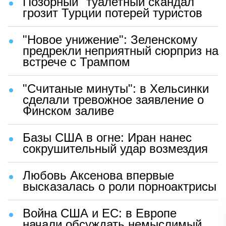
Позорный "туалетный скандал"
грозит Турции потерей туристов
"Новое унижение": Зеленскому
предрекли неприятный сюрприз на
встрече с Трампом
"Считаные минуты": в Хельсинки
сделали тревожное заявление о
Финском заливе
Базы США в огне: Иран нанес
сокрушительный удар возмездия
Любовь Аксенова впервые
высказалась о роли порноактрисы
Война США и ЕС: в Европе
начали обсуждать немыслимый