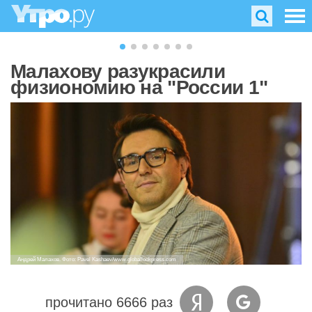
Малахову разукрасили
физиономию на "России 1"
Андрей Малахов. Фото: Pavel Kashaev/www.globallookpress.com
прочитано 6666 раз