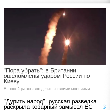
"Пора убрать": в Британии
ошеломлены ударом России по
Киеву
Европейцы активно делятся своими мнениями
"Дурить народ": русская разведка
раскрыла коварный замысел ЕС