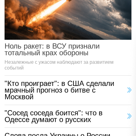
Ноль ракет: в ВСУ признали
тотальный крах обороны
Незалежные с ужасом наблюдают за развитием
событий
"Кто проиграет": в США сделали
мрачный прогноз о битве с
Москвой
"Сосед соседа боится": что в
Одессе думают о русских
Слова посла Украины о России