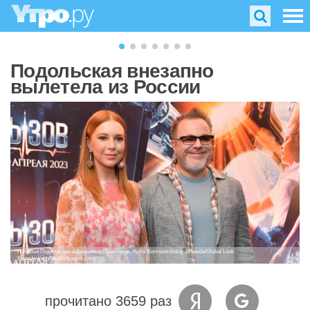
Подольская внезапно
вылетела из России
Наталья Подольская и Владимир Пресняков. Фото: Komsomolskaya Pravda/Global Look
Press/www.globallookpress.com
прочитано 3659 раз