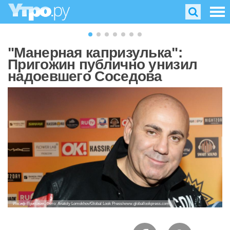
"Манерная капризулька":
Пригожин публично унизил
надоевшего Соседова
Иосиф Пригожин. Фото: Anatoly Lomokhov/Global Look Press/www.globallookpress.com