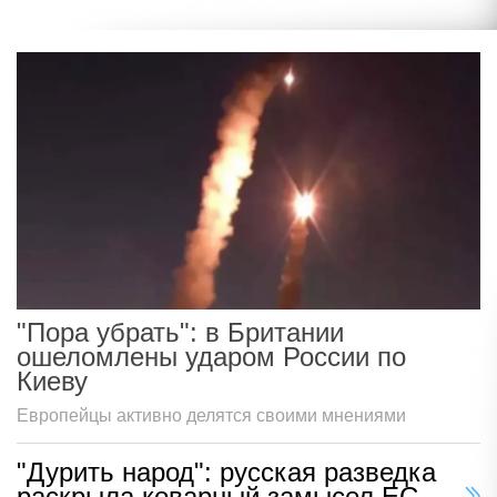
"Пора убрать": в Британии
ошеломлены ударом России по
Киеву
Европейцы активно делятся своими мнениями
"Дурить народ": русская разведка
раскрыла коварный замысел ЕС