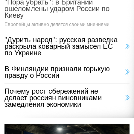
"Пора убрать": в Британии
ошеломлены ударом России по
Киеву
Европейцы активно делятся своими мнениями
"Дурить народ": русская разведка
раскрыла коварный замысел ЕС
по Украине
В Финляндии признали горькую
правду о России
Почему рост сбережений не
делает россиян виновниками
замедления экономики