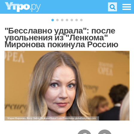
"Бесславно удрала": после
увольнения из "Ленкома"
Миронова покинула Россию
Мария Миронова. Фото: Vadim Tarakano/Global Look Press/www.globallookpress.com