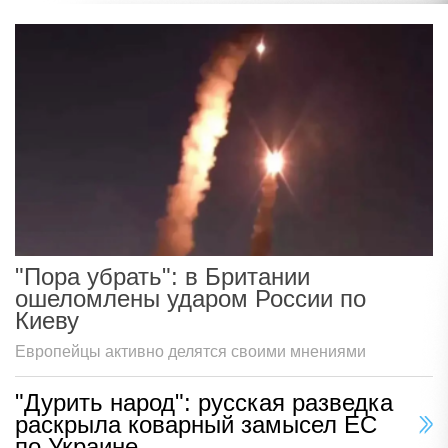
"Пора убрать": в Британии
ошеломлены ударом России по
Киеву
Европейцы активно делятся своими мнениями
"Дурить народ": русская разведка
раскрыла коварный замысел ЕС
по Украине