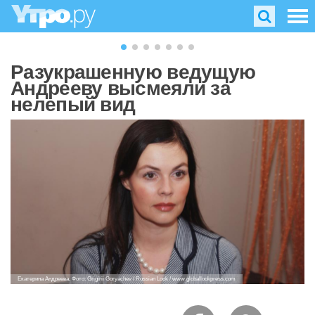
Разукрашенную ведущую
Андрееву высмеяли за
нелепый вид
Екатерина Андреева. Фото: Grigirii Goryachev / Russian Look / www.globallookpress.com