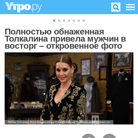
Полностью обнаженная
Толкалина привела мужчин в
восторг – откровенное фото
Любовь Толкалина. Фото: Komsomolskaya Pravda/Global Look Press/www.globallookpress.com