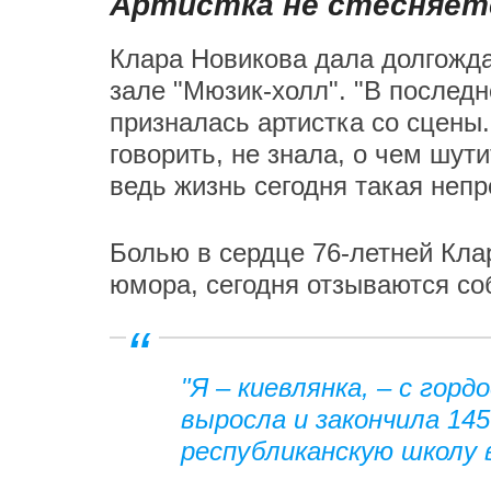
Артистка не стесняетс
Клара Новикова дала долгожд
зале "Мюзик-холл". "В последн
призналась артистка со сцены. 
говорить, не знала, о чем шути
ведь жизнь сегодня такая непр
Болью в сердце 76-летней Клар
юмора, сегодня отзываются соб
"Я – киевлянка, – с гор
выросла и закончила 1
республиканскую школу в