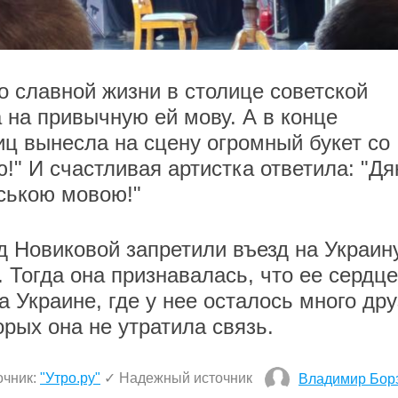
о славной жизни в столице советской
 на привычную ей мову. А в конце
иц вынесла на сцену огромный букет со
!" И счастливая артистка ответила: "Д
нською мовою!"
д Новиковой запретили въезд на Украин
. Тогда она признавалась, что ее сердце
а Украине, где у нее осталось много др
орых она не утратила связь.
очник:
"Утро.ру"
✓ Надежный источник
Владимир Бор