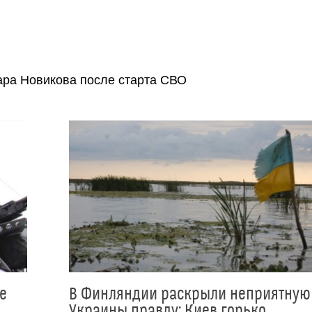
ара Новикова после старта СВО
е
В Финляндии раскрыли неприятную
Украины правду: Киев горько