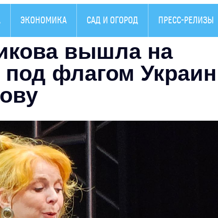
А
ЭКОНОМИКА
САД И ОГОРОД
ПРЕСС-РЕЛИЗЫ
икова вышла на
е под флагом Украи
мову