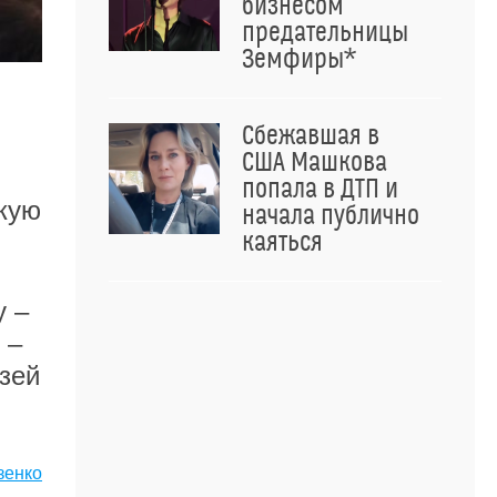
бизнесом
предательницы
Земфиры*
Сбежавшая в
США Машкова
попала в ДТП и
якую
начала публично
каяться
у –
 –
узей
зенко