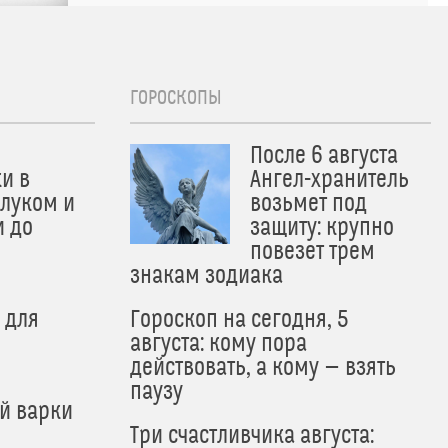
ГОРОСКОПЫ
После 6 августа
и в
Ангел-хранитель
 луком и
возьмет под
и до
защиту: крупно
и
повезет трем
знакам зодиака
 для
Гороскоп на сегодня, 5
августа: кому пора
действовать, а кому — взять
паузу
й варки
Три счастливчика августа: