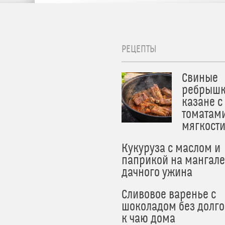
РЕЦЕПТЫ
Свиные
ребрышк
казане с
томатам
мягкост
Кукуруза с маслом и
паприкой на мангале
дачного ужина
Сливовое варенье с
шоколадом без долго
к чаю дома