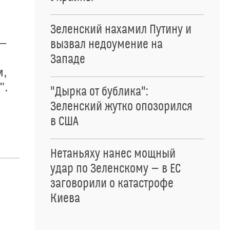
Зеленский нахамил Путину и
 –
вызвал недоумение на
Западе
м,
".
"Дырка от бублика":
Зеленский жутко опозорился
в США
Нетаньяху нанес мощный
удар по Зеленскому — в ЕС
заговорили о катастрофе
Киева