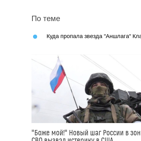
По теме
Куда пропала звезда "Аншлага" Кл
"Боже мой!" Новый шаг России в зон
СВО вызвал истерику в США