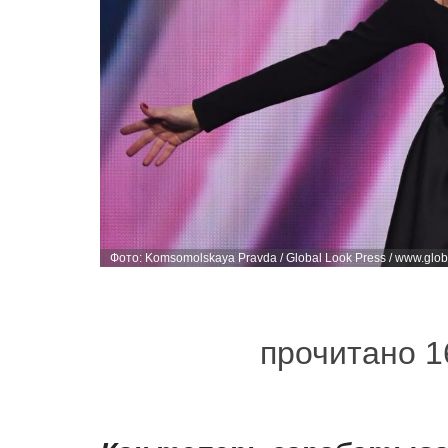
Фото: Komsomolskaya Pravda / Global Look Press / www.glo
прочитано 1