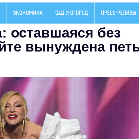
А
ЭКОНОМИКА
САД И ОГОРОД
ПРЕСС-РЕЛИЗЫ
а: оставшаяся без
йте вынуждена пет