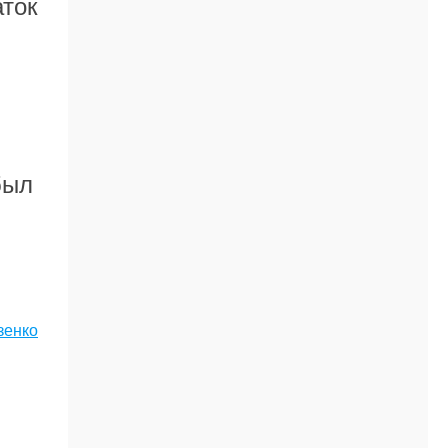
аток
был
зенко