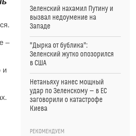
чь
Зеленский нахамил Путину и
вызвал недоумение на
ся.
Западе
е –
"Дырка от бублика":
Зеленский жутко опозорился
в США
 и
Нетаньяху нанес мощный
удар по Зеленскому — в ЕС
х.
заговорили о катастрофе
Киева
РЕКОМЕНДУЕМ