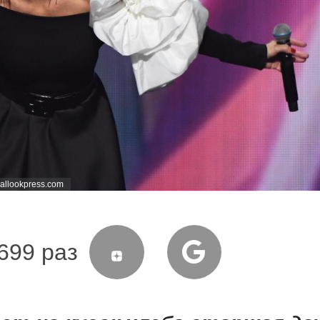
ballookpress.com
699 раз