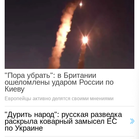
"Пора убрать": в Британии
ошеломлены ударом России по
Киеву
Европейцы активно делятся своими мнениями
"Дурить народ": русская разведка
раскрыла коварный замысел ЕС
по Украине