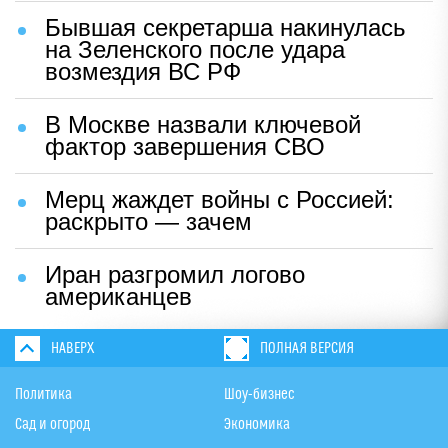
Бывшая секретарша накинулась
на Зеленского после удара
возмездия ВС РФ
В Москве назвали ключевой
фактор завершения СВО
Мерц жаждет войны с Россией:
раскрыто — зачем
Иран разгромил логово
американцев
НАВЕРХ
ПОЛНАЯ ВЕРСИЯ
Политика
Шоу-бизнес
Сад и огород
Экономика