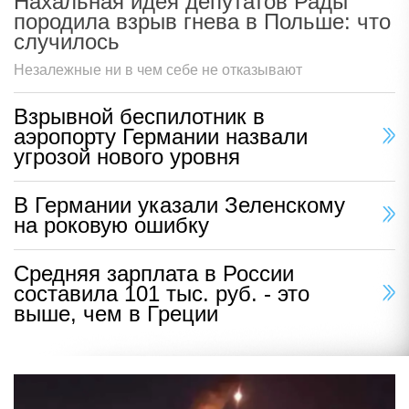
Нахальная идея депутатов Рады
породила взрыв гнева в Польше: что
случилось
Незалежные ни в чем себе не отказывают
Взрывной беспилотник в
аэропорту Германии назвали
угрозой нового уровня
В Германии указали Зеленскому
на роковую ошибку
Средняя зарплата в России
составила 101 тыс. руб. - это
выше, чем в Греции