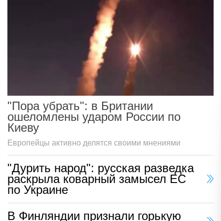
"Пора убрать": в Британии
ошеломлены ударом России по
Киеву
Европейцы активно делятся своими мнениями
"Дурить народ": русская разведка
раскрыла коварный замысел ЕС
по Украине
В Финляндии признали горькую