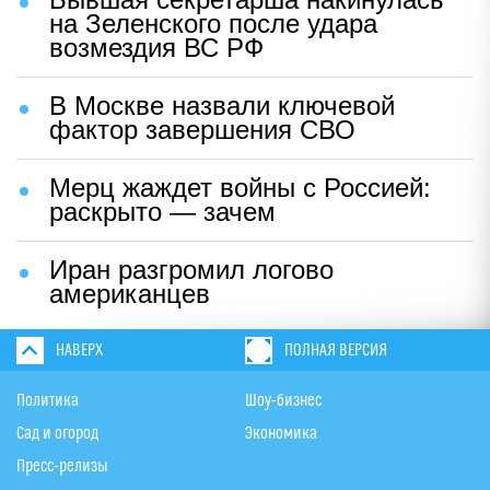
на Зеленского после удара
возмездия ВС РФ
В Москве назвали ключевой
фактор завершения СВО
Мерц жаждет войны с Россией:
раскрыто — зачем
Иран разгромил логово
американцев
НАВЕРХ
ПОЛНАЯ ВЕРСИЯ
Политика
Шоу-бизнес
Сад и огород
Экономика
Пресс-релизы