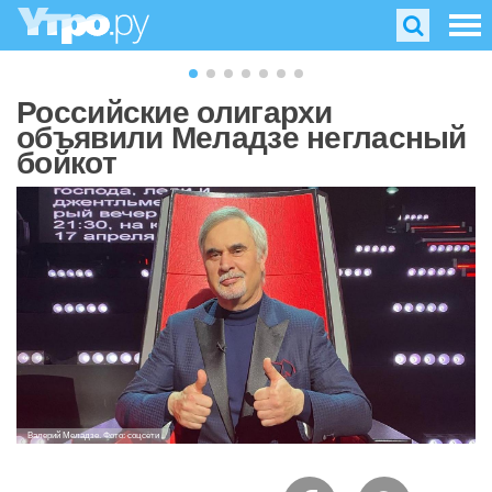
Российские олигархи
объявили Меладзе негласный
бойкот
Валерий Меладзе. Фото: соцсети