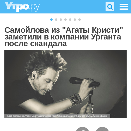
Самойлова из "Агаты Кристи"
заметили в компании Урганта
после скандала
Глеб Самойлов. Фото: Светлана Власова https://vk.com/sv.vla.sova, CC BY-SA 4.0 /wikimedia.org