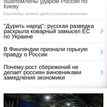
ошеломлены ударом России по
Киеву
Европейцы активно делятся своими мнениями
"Дурить народ": русская разведка
раскрыла коварный замысел ЕС
по Украине
В Финляндии признали горькую
правду о России
Почему рост сбережений не
делает россиян виновниками
замедления экономики