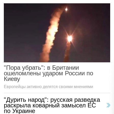
"Пора убрать": в Британии
ошеломлены ударом России по
Киеву
Европейцы активно делятся своими мнениями
"Дурить народ": русская разведка
раскрыла коварный замысел ЕС
по Украине