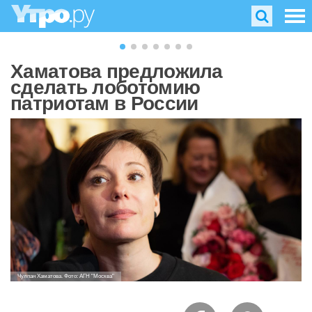
Хаматова предложила
сделать лоботомию
патриотам в России
Чулпан Хаматова. Фото: АГН "Москва"