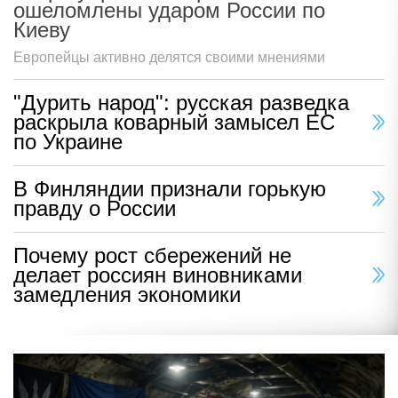
ошеломлены ударом России по
Киеву
Европейцы активно делятся своими мнениями
"Дурить народ": русская разведка
раскрыла коварный замысел ЕС
по Украине
В Финляндии признали горькую
правду о России
Почему рост сбережений не
делает россиян виновниками
замедления экономики