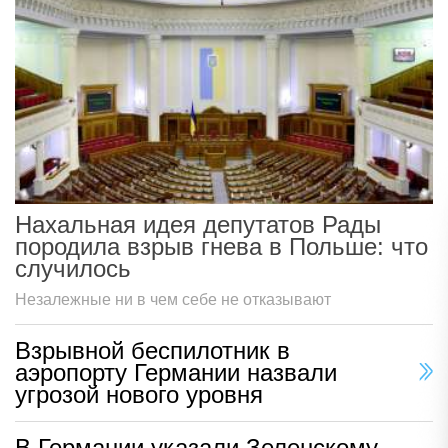
Нахальная идея депутатов Рады
породила взрыв гнева в Польше: что
случилось
Незалежные ни в чем себе не отказывают
Взрывной беспилотник в
аэропорту Германии назвали
угрозой нового уровня
В Германии указали Зеленскому