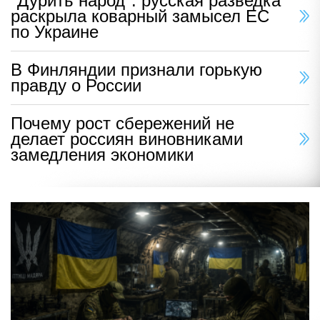
"Дурить народ": русская разведка
раскрыла коварный замысел ЕС
по Украине
В Финляндии признали горькую
правду о России
Почему рост сбережений не
делает россиян виновниками
замедления экономики