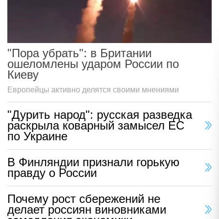
"Пора убрать": в Британии
ошеломлены ударом России по
Киеву
Европейцы активно делятся своими мнениями
"Дурить народ": русская разведка
раскрыла коварный замысел ЕС
по Украине
В Финляндии признали горькую
правду о России
Почему рост сбережений не
делает россиян виновниками