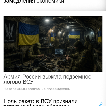
замедления экономики
Армия России выжгла подземное
логово ВСУ
Незалежным воякам не позавидуешь
Ноль ракет: в ВСУ признали