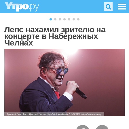
Лепс нахамил зрителю на
концерте в Набережных
Челнах
Григорий Лепс. Фото: Дмитрий Рихтер. https://disk.yandex.ru/d/LS-SCD1lHrnfqw/wikimedia.org