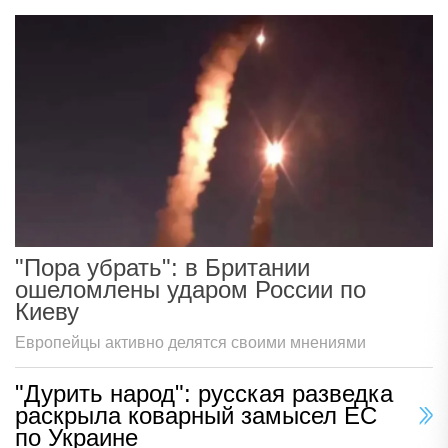
"Пора убрать": в Британии
ошеломлены ударом России по
Киеву
Европейцы активно делятся своими мнениями
"Дурить народ": русская разведка
раскрыла коварный замысел ЕС
по Украине