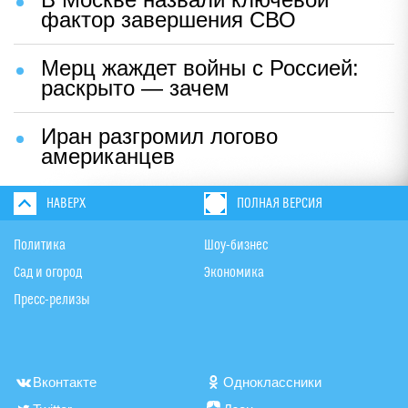
фактор завершения СВО
Мерц жаждет войны с Россией:
раскрыто — зачем
Иран разгромил логово
американцев
НАВЕРХ
ПОЛНАЯ ВЕРСИЯ
Политика
Шоу-бизнес
Сад и огород
Экономика
Пресс-релизы
Вконтакте
Одноклассники