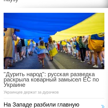
"Дурить народ": русская разведка
раскрыла коварный замысел ЕС по
Украине
Украинцев держат за дурачков
На Западе разбили главную