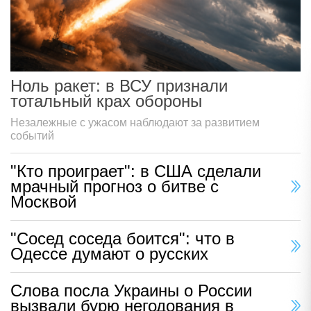
Ноль ракет: в ВСУ признали
тотальный крах обороны
Незалежные с ужасом наблюдают за развитием
событий
"Кто проиграет": в США сделали
мрачный прогноз о битве с
Москвой
"Сосед соседа боится": что в
Одессе думают о русских
Слова посла Украины о России
вызвали бурю негодования в