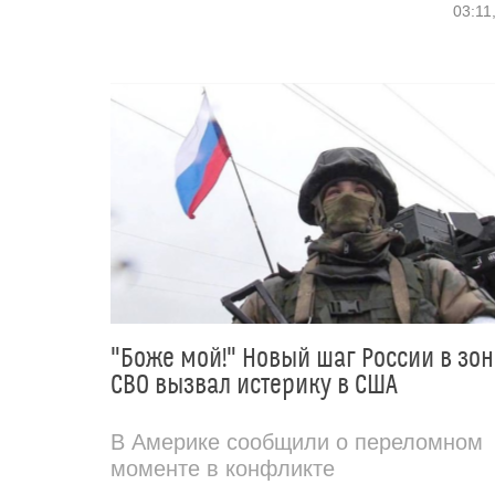
03:11
"Боже мой!" Новый шаг России в зон
СВО вызвал истерику в США
В Америке сообщили о переломном
моменте в конфликте