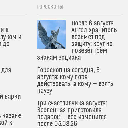
ГОРОСКОПЫ
После 6 августа
и в
Ангел-хранитель
 луком и
возьмет под
и до
защиту: крупно
и
повезет трем
знакам зодиака
 для
Гороскоп на сегодня, 5
августа: кому пора
действовать, а кому — взять
паузу
й варки
Три счастливчика августа:
Вселенная приготовила
в казане
подарок — все изменится
кой к
после 05.08.26