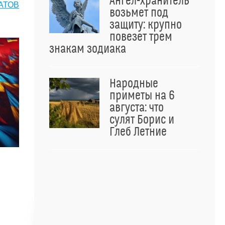
Ангел-хранитель
АТОВ
возьмет под
защиту: крупно
повезет трем
знакам зодиака
Народные
приметы на 6
августа: что
сулят Борис и
Глеб Летние