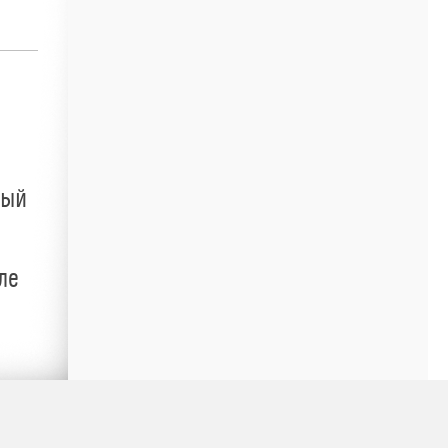
ный
ле