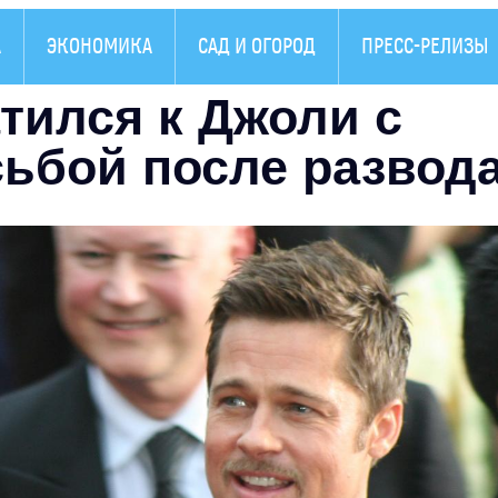
А
ЭКОНОМИКА
САД И ОГОРОД
ПРЕСС-РЕЛИЗЫ
тился к Джоли с
сьбой после развод