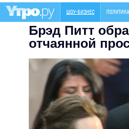
ШОУ-БИЗНЕС
ПОЛИТИК
Брэд Питт обра
отчаянной про