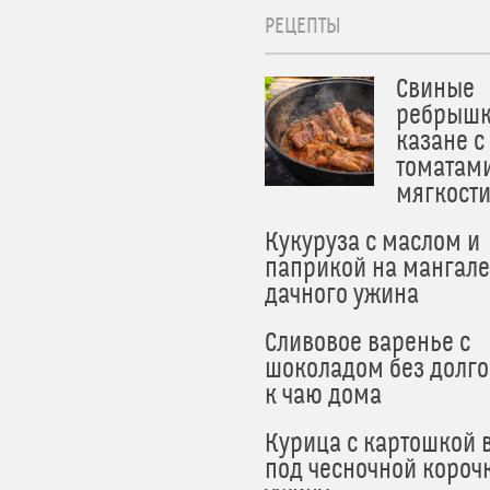
РЕЦЕПТЫ
Свиные
ребрышк
казане с
томатам
мягкост
Кукуруза с маслом и
паприкой на мангале
дачного ужина
Сливовое варенье с
шоколадом без долго
к чаю дома
Курица с картошкой 
под чесночной короч