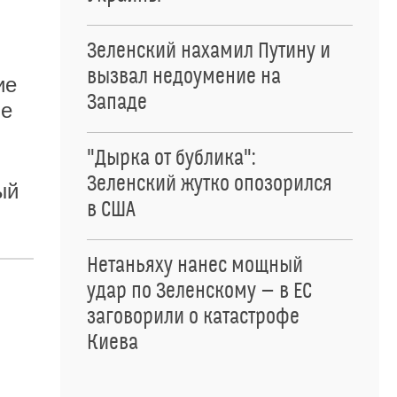
Зеленский нахамил Путину и
вызвал недоумение на
ие
Западе
ые
"Дырка от бублика":
Зеленский жутко опозорился
ый
в США
Нетаньяху нанес мощный
удар по Зеленскому — в ЕС
заговорили о катастрофе
Киева