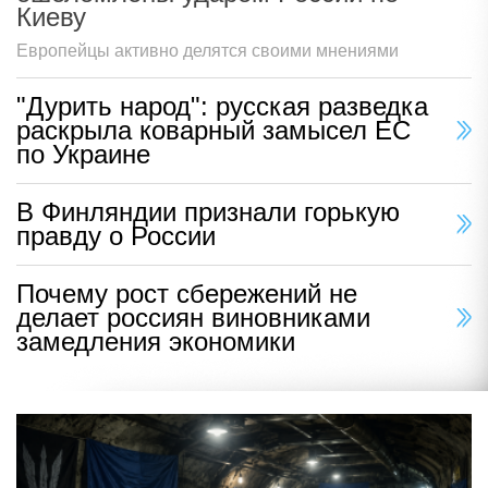
Киеву
Европейцы активно делятся своими мнениями
"Дурить народ": русская разведка
раскрыла коварный замысел ЕС
по Украине
В Финляндии признали горькую
правду о России
Почему рост сбережений не
делает россиян виновниками
замедления экономики