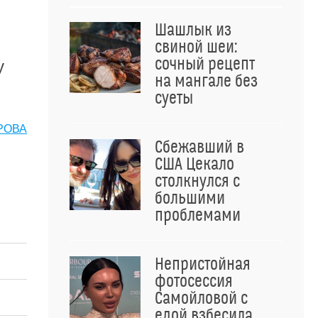
Шашлык из
свиной шеи:
сочный рецепт
у
на мангале без
суеты
РОВА
Сбежавший в
США Цекало
столкнулся с
большими
проблемами
Непристойная
фотосессия
Самойловой с
едой взбесила