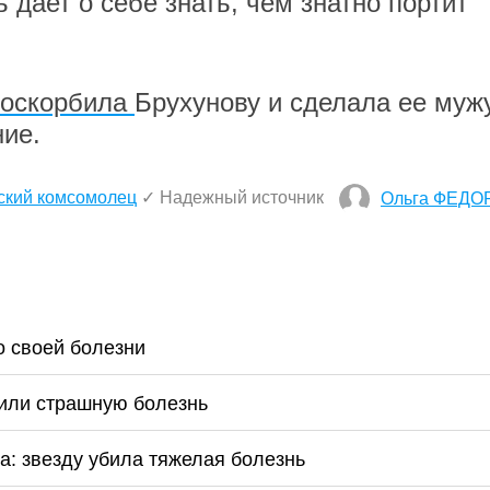
 дает о себе знать, чем знатно портит
оскорбила
Брухунову и сделала ее муж
ие.
ский комсомолец
✓ Надежный источник
Ольга ФЕДО
о своей болезни
жили страшную болезнь
а: звезду убила тяжелая болезнь