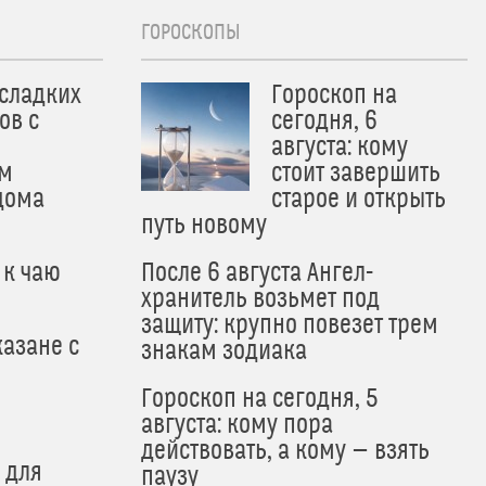
ГОРОСКОПЫ
 сладких
Гороскоп на
ов с
сегодня, 6
августа: кому
м
стоит завершить
дома
старое и открыть
путь новому
 к чаю
После 6 августа Ангел-
хранитель возьмет под
защиту: крупно повезет трем
азане с
знакам зодиака
Гороскоп на сегодня, 5
августа: кому пора
действовать, а кому — взять
 для
паузу