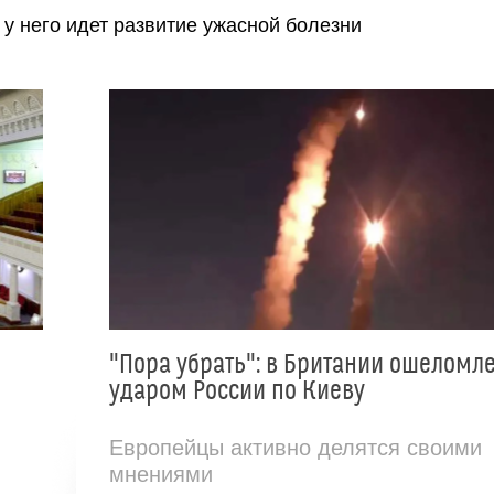
 у него идет развитие ужасной болезни
"Пора убрать": в Британии ошеломл
ударом России по Киеву
Европейцы активно делятся своими
мнениями