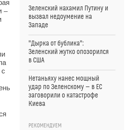
рая
Зеленский нахамил Путину и
и –
вызвал недоумение на
и
Западе
"Дырка от бублика":
Зеленский жутко опозорился
ли
в США
ла
 с
Нетаньяху нанес мощный
удар по Зеленскому — в ЕС
ень
заговорили о катастрофе
Киева
ся
РЕКОМЕНДУЕМ