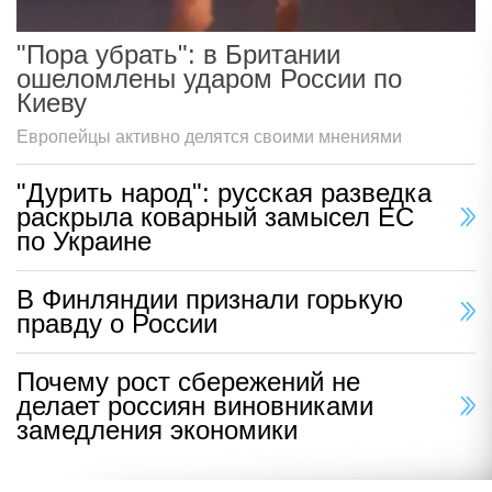
"Пора убрать": в Британии
ошеломлены ударом России по
Киеву
Европейцы активно делятся своими мнениями
"Дурить народ": русская разведка
раскрыла коварный замысел ЕС
по Украине
В Финляндии признали горькую
правду о России
Почему рост сбережений не
делает россиян виновниками
замедления экономики