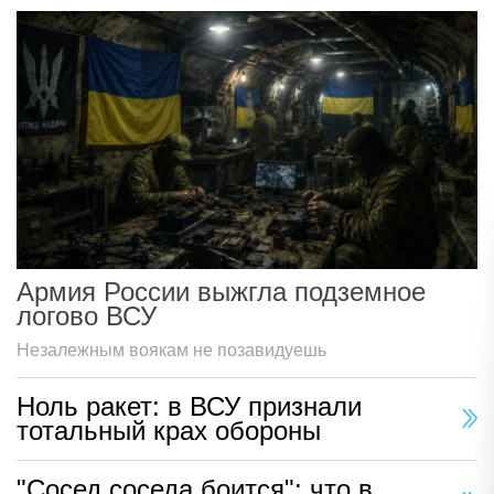
Армия России выжгла подземное
логово ВСУ
Незалежным воякам не позавидуешь
Ноль ракет: в ВСУ признали
тотальный крах обороны
"Сосед соседа боится": что в