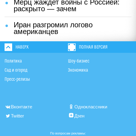
Мерц жаждет войны с Россией:
раскрыто — зачем
Иран разгромил логово
американцев
НАВЕРХ
ПОЛНАЯ ВЕРСИЯ
Политика
Шоу-бизнес
Сад и огород
Экономика
Пресс-релизы
Вконтакте
Одноклассники
Twitter
Дзен
По вопросам рекламы: