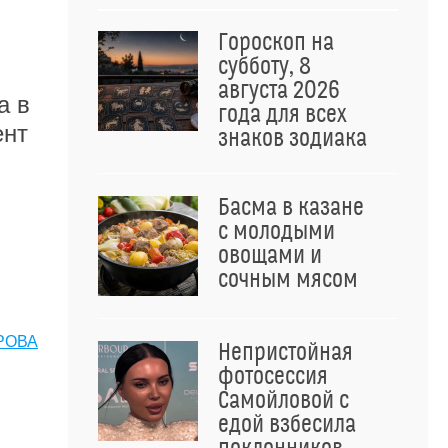
Гороскоп на
субботу, 8
августа 2026
а в
года для всех
ент
знаков зодиака
Басма в казане
с молодыми
овощами и
сочным мясом
РОВА
Непристойная
фотосессия
Самойловой с
едой взбесила