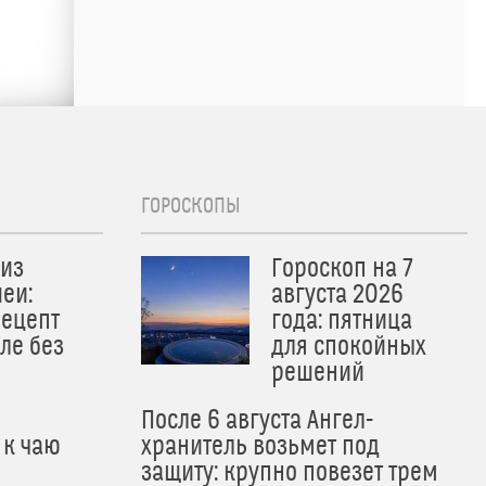
ГОРОСКОПЫ
из
Гороскоп на 7
еи:
августа 2026
рецепт
года: пятница
ле без
для спокойных
решений
После 6 августа Ангел-
 к чаю
хранитель возьмет под
защиту: крупно повезет трем