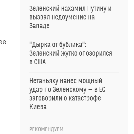
Зеленский нахамил Путину и
вызвал недоумение на
Западе
ее
"Дырка от бублика":
Зеленский жутко опозорился
в США
Нетаньяху нанес мощный
удар по Зеленскому — в ЕС
заговорили о катастрофе
Киева
РЕКОМЕНДУЕМ