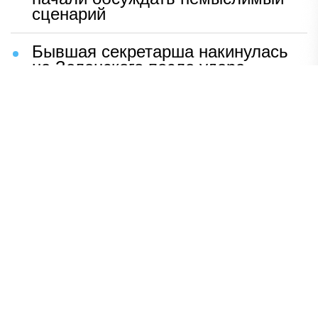
сценарий
Бывшая секретарша накинулась
на Зеленского после удара
возмездия ВС РФ
В Москве назвали ключевой
фактор завершения СВО
Мерц жаждет войны с Россией:
раскрыто — зачем
Иран разгромил логово
американцев
НАВЕРХ
ПОЛНАЯ ВЕРСИЯ
Политика
Шоу-бизнес