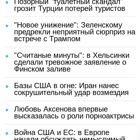
Позорный "туалетный скандал"
грозит Турции потерей туристов
"Новое унижение": Зеленскому
предрекли неприятный сюрприз на
встрече с Трампом
"Считаные минуты": в Хельсинки
сделали тревожное заявление о
Финском заливе
Базы США в огне: Иран нанес
сокрушительный удар возмездия
Любовь Аксенова впервые
высказалась о роли порноактрисы
Война США и ЕС: в Европе
начали обсуждать немыслимый