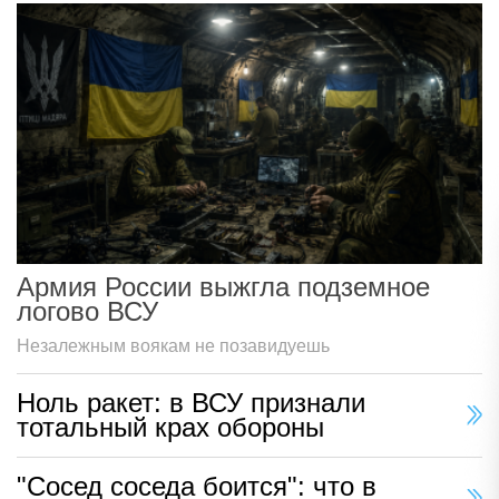
Армия России выжгла подземное
логово ВСУ
Незалежным воякам не позавидуешь
Ноль ракет: в ВСУ признали
тотальный крах обороны
"Сосед соседа боится": что в