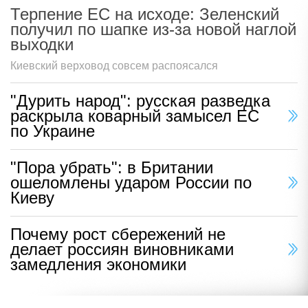
Терпение ЕС на исходе: Зеленский
получил по шапке из-за новой наглой
выходки
Киевский верховод совсем распоясался
"Дурить народ": русская разведка
раскрыла коварный замысел ЕС
по Украине
"Пора убрать": в Британии
ошеломлены ударом России по
Киеву
Почему рост сбережений не
делает россиян виновниками
замедления экономики