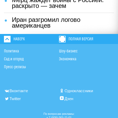
раскрыто — зачем
Иран разгромил логово
американцев
НАВЕРХ
ПОЛНАЯ ВЕРСИЯ
Политика
Шоу-бизнес
Сад и огород
Экономика
Пресс-релизы
Вконтакте
Одноклассники
Twitter
Дзен
По вопросам рекламы:
+ 7 (926) 001-11-01