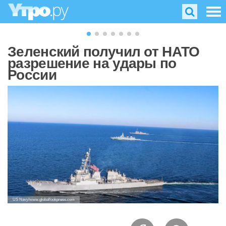
Зеленский получил от НАТО
разрешение на удары по
России
US Navy/www.globallookpress.com