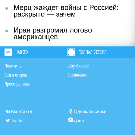
Мерц жаждет войны с Россией:
раскрыто — зачем
Иран разгромил логово
американцев
НАВЕРХ
ПОЛНАЯ ВЕРСИЯ
Политика
Шоу-бизнес
Сад и огород
Экономика
Пресс-релизы
Вконтакте
Одноклассники
Twitter
Дзен