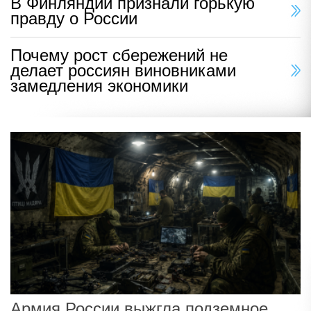
В Финляндии признали горькую
правду о России
Почему рост сбережений не
делает россиян виновниками
замедления экономики
Армия России выжгла подземное