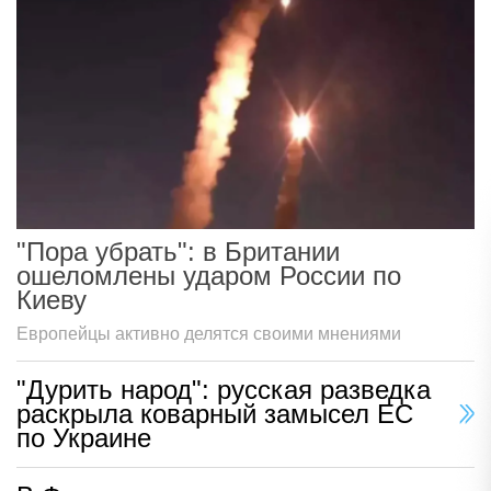
"Пора убрать": в Британии
ошеломлены ударом России по
Киеву
Европейцы активно делятся своими мнениями
"Дурить народ": русская разведка
раскрыла коварный замысел ЕС
по Украине