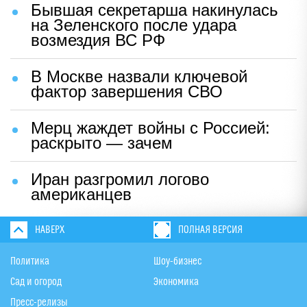
Бывшая секретарша накинулась
на Зеленского после удара
возмездия ВС РФ
В Москве назвали ключевой
фактор завершения СВО
Мерц жаждет войны с Россией:
раскрыто — зачем
Иран разгромил логово
американцев
НАВЕРХ
ПОЛНАЯ ВЕРСИЯ
Политика
Шоу-бизнес
Сад и огород
Экономика
Пресс-релизы