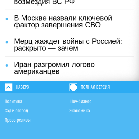
возмездия ВС РФ
В Москве назвали ключевой
фактор завершения СВО
Мерц жаждет войны с Россией:
раскрыто — зачем
Иран разгромил логово
американцев
НАВЕРХ
ПОЛНАЯ ВЕРСИЯ
Политика
Шоу-бизнес
Сад и огород
Экономика
Пресс-релизы