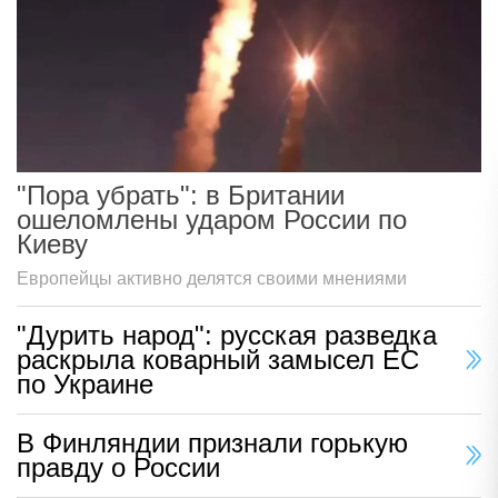
"Пора убрать": в Британии
ошеломлены ударом России по
Киеву
Европейцы активно делятся своими мнениями
"Дурить народ": русская разведка
раскрыла коварный замысел ЕС
по Украине
В Финляндии признали горькую
правду о России