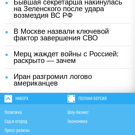
Бывшая секретарша накинулась
на Зеленского после удара
возмездия ВС РФ
В Москве назвали ключевой
фактор завершения СВО
Мерц жаждет войны с Россией:
раскрыто — зачем
Иран разгромил логово
американцев
НАВЕРХ
ПОЛНАЯ ВЕРСИЯ
Политика
Шоу-бизнес
Сад и огород
Экономика
Пресс-релизы