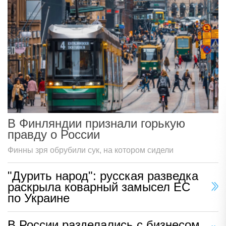
В Финляндии признали горькую
правду о России
Финны зря обрубили сук, на котором сидели
"Дурить народ": русская разведка
раскрыла коварный замысел ЕС
по Украине
В России разделались с бизнесом