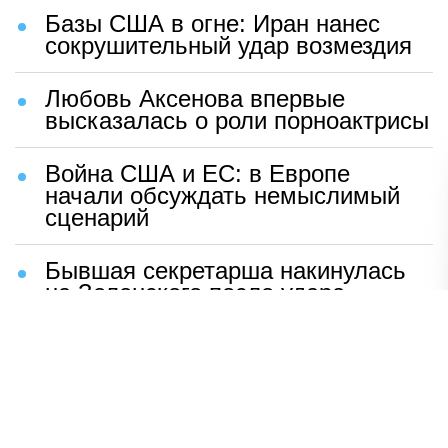
Базы США в огне: Иран нанес
сокрушительный удар возмездия
Любовь Аксенова впервые
высказалась о роли порноактрисы
Война США и ЕС: в Европе
начали обсуждать немыслимый
сценарий
Бывшая секретарша накинулась
на Зеленского после удара
возмездия ВС РФ
В Москве назвали ключевой
фактор завершения СВО
Мерц жаждет войны с Россией: