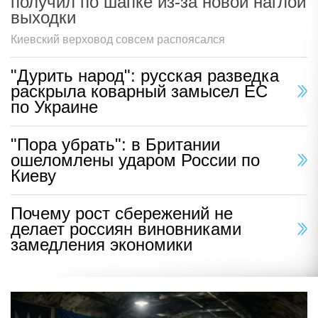
получил по шапке из-за новой наглой
выходки
Киевский верховод совсем распоясался
"Дурить народ": русская разведка
раскрыла коварный замысел ЕС
по Украине
"Пора убрать": в Британии
ошеломлены ударом России по
Киеву
Почему рост сбережений не
делает россиян виновниками
замедления экономики