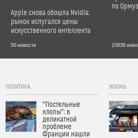
по Орму
Apple снова обошла Nvidia:
рынок испугался цены
искусственного интеллекта
50
новости
15938
ново
ПОЛИТИКА
ЖИЗНЬ
"Постельные
клопы": в
деликатной
проблеме
Франции нашли