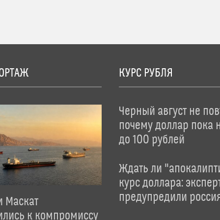
ОРТАЖ
КУРС РУБЛЯ
Черный август не пов
почему доллар пока 
до 100 рублей
Ждать ли "апокалипт
курс доллара: экспер
предупредили росси
и Маскат
ились к компромиссу