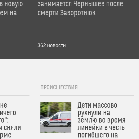
 в новую
занимается Чернышев после
лем на
смерти Заворотнюк
362
новости
ПРОИСШЕСТВИЯ
 не
Дети массово
ичего
рухнули на
о":
землю во время
ы сняли
линейки в честь
орме
погибшего на