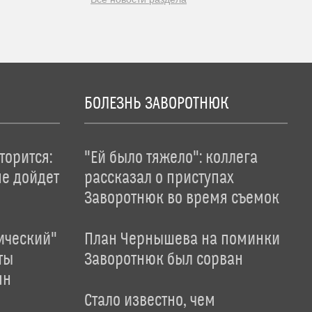
БОЛЕЗНЬ ЗАВОРОТНЮК
торится:
"Ей было тяжело": коллега
не дойдет
рассказал о приступах
Заворотнюк во время съемок
ический"
План Чернышева на поминки
ты
Заворотнюк был сорван
ян
Стало известно, чем