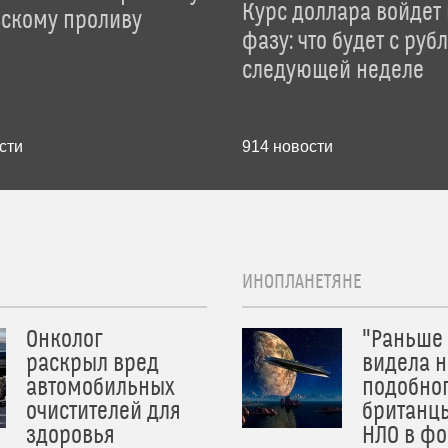
Курс доллара войдет
зскому проливу
фазу: что будет с руб
следующей неделе
сти
914
новости
ИНОПЛАНЕТЯНЕ
Онколог
"Раньше
раскрыл вред
видела н
автомобильных
подобног
очистителей для
британц
здоровья
НЛО в ф