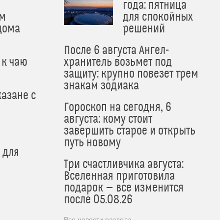
года: пятница
м
для спокойных
дома
решений
После 6 августа Ангел-
 к чаю
хранитель возьмет под
защиту: крупно повезет трем
знакам зодиака
азане с
Гороскоп на сегодня, 6
августа: кому стоит
завершить старое и открыть
путь новому
 для
Три счастливчика августа:
Вселенная приготовила
подарок — все изменится
после 05.08.26
Все новости раздела