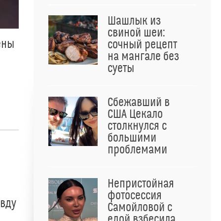
Шашлык из
свиной шеи:
ены
сочный рецепт
на мангале без
суеты
Сбежавший в
США Цекало
столкнулся с
большими
проблемами
Непристойная
фотосессия
авду
Самойловой с
едой взбесила