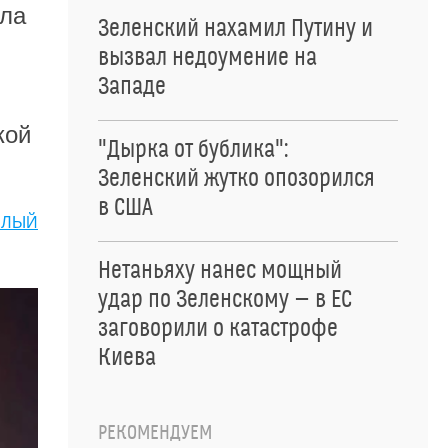
ила
Зеленский нахамил Путину и
вызвал недоумение на
Западе
кой
"Дырка от бублика":
Зеленский жутко опозорился
в США
ЕЛЫЙ
Нетаньяху нанес мощный
удар по Зеленскому — в ЕС
заговорили о катастрофе
Киева
РЕКОМЕНДУЕМ