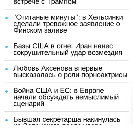
встрече с Трампом
"Считаные минуты": в Хельсинки
сделали тревожное заявление о
Финском заливе
Базы США в огне: Иран нанес
сокрушительный удар возмездия
Любовь Аксенова впервые
высказалась о роли порноактрисы
Война США и ЕС: в Европе
начали обсуждать немыслимый
сценарий
Бывшая секретарша накинулась
на Зеленского после удара
возмездия ВС РФ