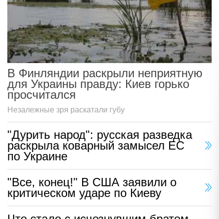
В Финляндии раскрыли неприятную
для Украины правду: Киев горько
просчитался
Незалежные зря раскатали губу
"Дурить народ": русская разведка
раскрыла коварный замысел ЕС
по Украине
"Все, конец!" В США заявили о
критическом ударе по Киеву
Что стало с исчезнувшим братом